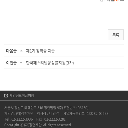
목록
다음글
제1기 장학금 지급
이전글
한국페스티발앙상블지원(3차)
개인정보취급방침
서울시 강남구 테헤란로 516 정헌빌딩 9층(우편번호 : 06180)
재단명 : (재)정헌재단
이사장 : 서 민 석
사업자등록번호 : 138-82-00693
Tel : 02-2222-3036
Fax : 02-2222-3281
Copyright ⓒ (재)정헌재단. All rights reserved.