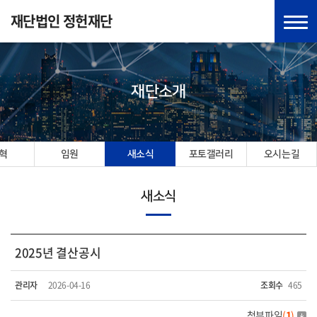
재단법인 정헌재단
재단소개
혁
임원
새소식
포토갤러리
오시는길
새소식
2025년 결산공시
관리자
2026-04-16
조회수
465
첨부파일
(
1
)