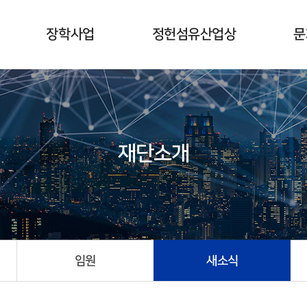
장학사업
정헌섬유산업상
문
개요
개요
수여식
수상자현황
시상식
재단소개
사업계획
임원
새소식