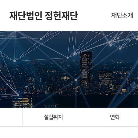
재단법인 정헌재단
재단소개
설립취지
연혁
임원 현황
새소식
포토갤러리
오시는길
설립취지
연혁