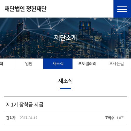
재단법인 정헌재단
재단소개
혁
임원
새소식
포토갤러리
오시는길
새소식
제1기 장학금 지급
관리자
2017-04-12
조회수
1,071